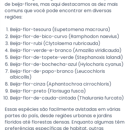
de beija-flores, mas aqui destacamos as dez mais
comuns que você pode encontrar em diversas
regiões:
Beija-flor-tesoura (Eupetomena macroura)
Beija-flor-de-bico-curvo (Ramphodon naevius)
Beija-flor-rubi (Clytolaema rubricauda)
Beija-flor-verde-e-branco (Amazilia viridicauda)
Beija-flor-de-topete-verde (Stephanoxis lalandi)
Beija-flor-de-bochecha-azul (Hylocharis cyanus)
Beija-flor-de-papo-branco (Leucochloris
albicollis)
Beija-flor-cinza (Aphantochroa cirrochloris)
Beija-flor-preto (Florisuga fusca)
Beija-flor-de-cauda-cintada (Thalurania furcata)
Essas espécies são facilmente avistadas em várias
partes do país, desde regiões urbanas e jardins
floridos até florestas densas. Enquanto algumas têm
preferências específicas de habitat, outras