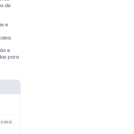
es de
as e
aixa.
ção e
das para
 cara