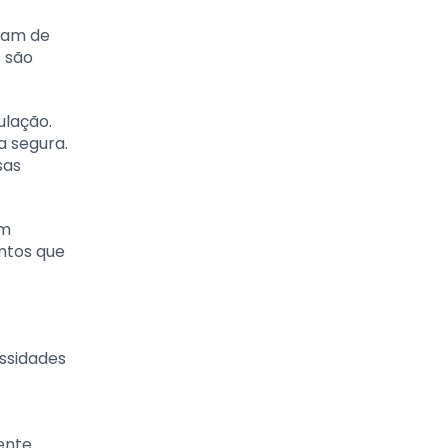
isam de
 são
ulação.
a segura.
sas
am
ntos que
ssidades
ente