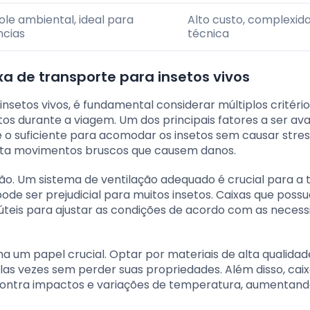
le ambiental, ideal para
Alto custo, complexid
ncias
técnica
xa de transporte para insetos vivos
nsetos vivos, é fundamental considerar múltiplos critéri
os durante a viagem. Um dos principais fatores a ser ava
 o suficiente para acomodar os insetos sem causar stres
mita movimentos bruscos que causem danos.
ção. Um sistema de ventilação adequado é crucial para a 
de ser prejudicial para muitos insetos. Caixas que poss
 úteis para ajustar as condições de acordo com as neces
um papel crucial. Optar por materiais de alta qualidad
plas vezes sem perder suas propriedades. Além disso, cai
contra impactos e variações de temperatura, aumentand