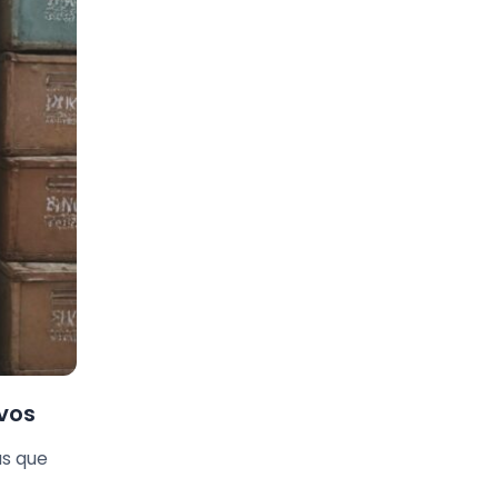
vos
as que