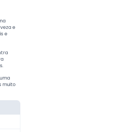
 na
eveza e
is e
ntra
ra
s.
o uma
s muito