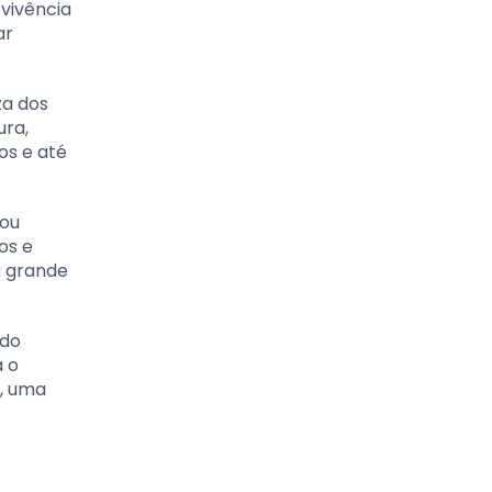
vivência
ar
za dos
ura,
os e até
 ou
os e
a grande
 do
a o
o, uma