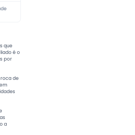
ade
os que
liado é o
s por
troca de
uem
sidades
e
xas
o a