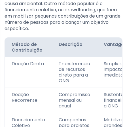
causa ambiental. Outro método popular é o
financiamento coletivo, ou crowdfunding, que foca
em mobilizar pequenas contribuições de um grande
número de pessoas para alcançar um objetivo
específico.
Método de
Descrição
Vantagen
Contribuição
Doação Direta
Transferência
Simplicida
de recursos
impacto
direto para a
imediato
ONG
Doação
Compromisso
Sustentabi
Recorrente
mensal ou
financeira
anual
a ONG
Financiamento
Campanhas
Mobilizaç
Coletivo
para projetos
grandes g