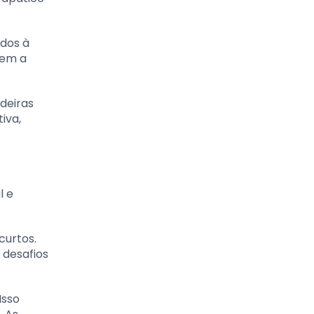
ados à
vem a
deiras
iva,
l e
curtos.
 desafios
Isso