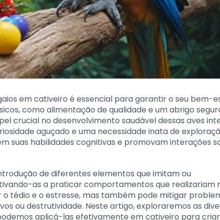
aios em cativeiro é essencial para garantir o seu bem-e
básicos, como alimentação de qualidade e um abrigo seguro
 crucial no desenvolvimento saudável dessas aves inte
iosidade aguçado e uma necessidade inata de exploraçã
m suas habilidades cognitivas e promovam interações so
introdução de diferentes elementos que imitam ou
tivando-as a praticar comportamentos que realizariam 
ir o tédio e o estresse, mas também pode mitigar proble
s ou destrutividade. Neste artigo, exploraremos as dive
odemos aplicá-las efetivamente em cativeiro para cria