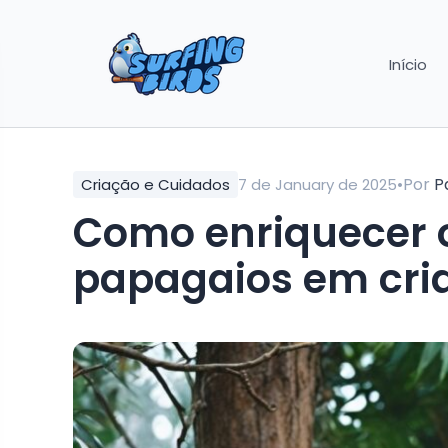
Início
•
Por
P
Criação e Cuidados
7 de January de 2025
Como enriquecer 
papagaios em cri