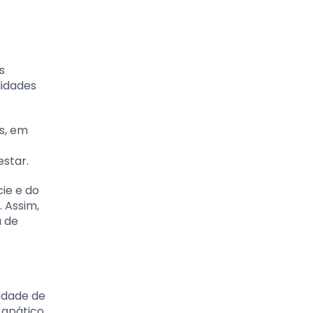
s
lidades
s, em
estar.
ie e do
. Assim,
a de
idade de
 apático