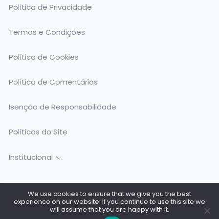
Política de Privacidade
Termos e Condições
Política de Cookies
Política de Comentários
Isenção de Responsabilidade
Políticas do Site
Institucional
We use cookies to ensure that we give you the best
experience on our website. If you continue to use this site we
Todos os Direitos Reservados @ 2026. Surfing Birds - CNPJ:
will assume that you are happy with it.
53.419.145/0001-98