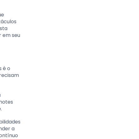
ue
táculos
sta
r em seu
s é o
precisam
a
lhotes
.
bilidades
nder a
contínuo