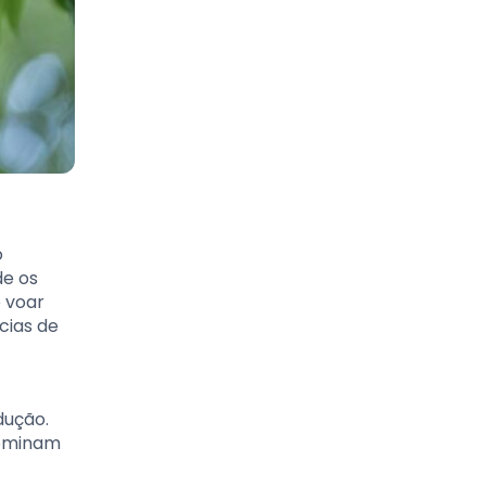
o
de os
 voar
cias de
dução.
dominam