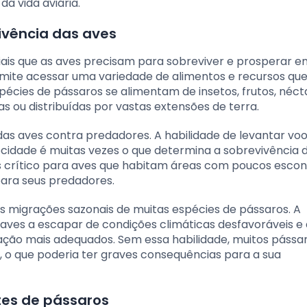
a vida aviária.
ivência das aves
ais que as aves precisam para sobreviver e prosperar e
ermite acessar uma variedade de alimentos e recursos qu
pécies de pássaros se alimentam de insetos, frutos, néct
s ou distribuídas por vastas extensões de terra.
 das aves contra predadores. A habilidade de levantar vo
cidade é muitas vezes o que determina a sobrevivência
s crítico para aves que habitam áreas com poucos escon
para seus predadores.
s migrações sazonais de muitas espécies de pássaros. A
s aves a escapar de condições climáticas desfavoráveis e
ção mais adequados. Sem essa habilidade, muitos pássa
 o que poderia ter graves consequências para a sua
tes de pássaros