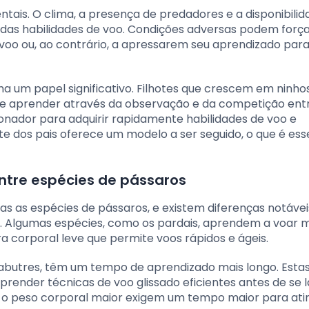
tais. O clima, a presença de predadores e a disponibilid
as habilidades de voo. Condições adversas podem força
 voo ou, ao contrário, a apressarem seu aprendizado para
a um papel significativo. Filhotes que crescem em ninh
e aprender através da observação e da competição entre
nador para adquirir rapidamente habilidades de voo e
e dos pais oferece um modelo a ser seguido, o que é ess
ntre espécies de pássaros
as as espécies de pássaros, e existem diferenças notáve
. Algumas espécies, como os pardais, aprendem a voar m
 corporal leve que permite voos rápidos e ágeis.
e abutres, têm um tempo de aprendizado mais longo. Esta
prender técnicas de voo glissado eficientes antes de se
 o peso corporal maior exigem um tempo maior para atin