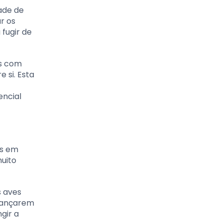
ade de
r os
 fugir de
os com
 si. Esta
encial
is em
uito
s aves
 lançarem
gir a