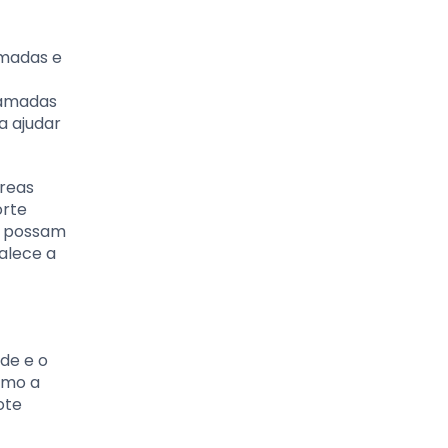
amadas e
hamadas
a ajudar
áreas
orte
e possam
alece a
de e o
como a
ote