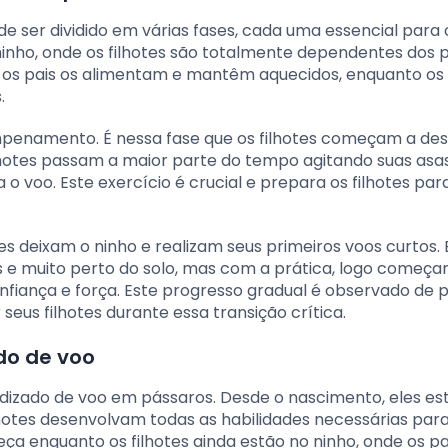
e ser dividido em várias fases, cada uma essencial para 
 ninho, onde os filhotes são totalmente dependentes dos 
 os pais os alimentam e mantêm aquecidos, enquanto os 
.
mpenamento. É nessa fase que os filhotes começam a de
lhotes passam a maior parte do tempo agitando suas asas
o voo. Este exercício é crucial e prepara os filhotes par
es deixam o ninho e realizam seus primeiros voos curtos. 
s e muito perto do solo, mas com a prática, logo começa
nfiança e força. Este progresso gradual é observado de 
seus filhotes durante essa transição crítica.
do de voo
izado de voo em pássaros. Desde o nascimento, eles es
hotes desenvolvam todas as habilidades necessárias para
a enquanto os filhotes ainda estão no ninho, onde os pa