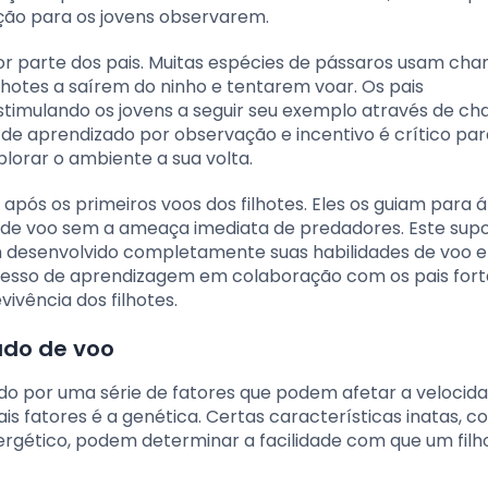
o para os jovens observarem.
or parte dos pais. Muitas espécies de pássaros usam ch
lhotes a saírem do ninho e tentarem voar. Os pais
timulando os jovens a seguir seu exemplo através de c
de aprendizado por observação e incentivo é crítico par
xplorar o ambiente a sua volta.
após os primeiros voos dos filhotes. Eles os guiam para 
 de voo sem a ameaça imediata de predadores. Este sup
am desenvolvido completamente suas habilidades de voo 
ocesso de aprendizagem em colaboração com os pais fort
ivência dos filhotes.
ado de voo
do por uma série de fatores que podem afetar a velocida
is fatores é a genética. Certas características inatas, 
ergético, podem determinar a facilidade com que um filh