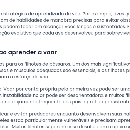
 estratégias de aprendizado de voo. Por exemplo, aves q
tam de habilidades de manobra precisas para evitar obs
 podem focar em alcançar voos longos e sustentados. E
ação evolutiva que cada ave desenvolveu para sobrevive
 ao aprender a voar
 para os filhotes de pássaros. Um dos mais significativo
Asas e músculos adequados são essenciais, e os filhotes 
ara o esforço do voo.
o. Voar por conta própria pela primeira vez pode ser um
A instabilidade no ar pode ser desorientadora, e muitos fi
 encorajamento frequente dos pais e prática persistente
ificar e evitar predadores enquanto desenvolvem suas ha
, eles estão particularmente vulneráveis e precisam apre
las. Muitos filhotes superam esse desafio com o apoio 