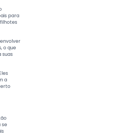
o
pais para
filhotes
senvolver
, o que
a suas
Eles
m a
perto
tão
 se
is