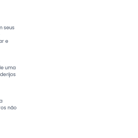
m seus
e
ar e
o
 de uma
derijos
 a
ros não