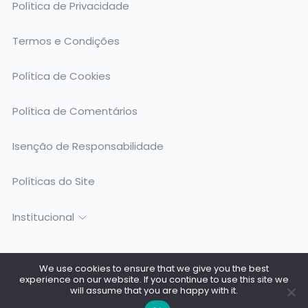
Política de Privacidade
Termos e Condições
Política de Cookies
Política de Comentários
Isenção de Responsabilidade
Políticas do Site
Institucional
We use cookies to ensure that we give you the best
experience on our website. If you continue to use this site we
Todos os Direitos Reservados @ 2026. Surfing Birds - CNPJ:
will assume that you are happy with it.
53.419.145/0001-98