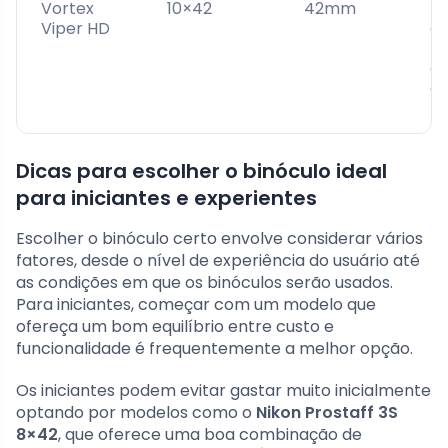
Vortex
10×42
42mm
Bo
Viper HD
cu
be
du
c
re
Dicas para escolher o binóculo ideal
para iniciantes e experientes
Escolher o binóculo certo envolve considerar vários
fatores, desde o nível de experiência do usuário até
as condições em que os binóculos serão usados.
Para iniciantes, começar com um modelo que
ofereça um bom equilíbrio entre custo e
funcionalidade é frequentemente a melhor opção.
Os iniciantes podem evitar gastar muito inicialmente
optando por modelos como o
Nikon Prostaff 3S
8×42
, que oferece uma boa combinação de