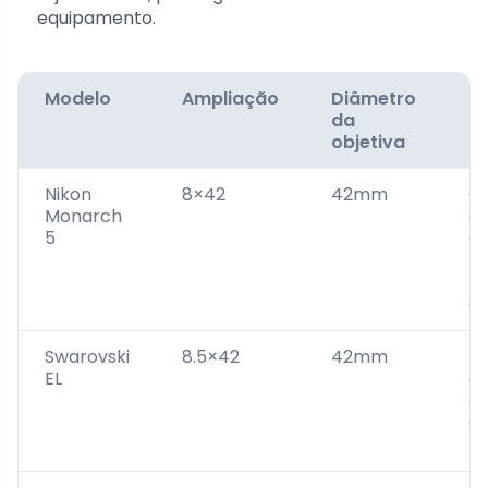
equipamento.
Modelo
Ampliação
Diâmetro
C
da
objetiva
Nikon
8×42
42mm
Ó
Monarch
qu
5
cu
be
re
á
Swarovski
8.5×42
42mm
I
EL
ex
e
du
p