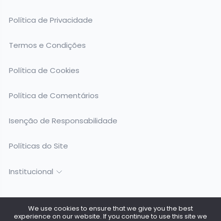
Política de Privacidade
Termos e Condições
Política de Cookies
Política de Comentários
Isenção de Responsabilidade
Políticas do Site
Institucional
We use cookies to ensure that we give you the best
experience on our website. If you continue to use this site we
Todos os Direitos Reservados @ 2026. Surfing Birds - CNPJ: