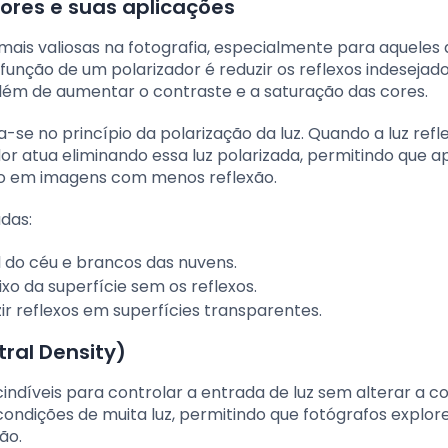
ores e suas aplicações
mais valiosas na fotografia, especialmente para aqueles
função de um polarizador é reduzir os reflexos indesejad
além de aumentar o contraste e a saturação das cores.
-se no princípio da polarização da luz. Quando a luz ref
zador atua eliminando essa luz polarizada, permitindo que 
ndo em imagens com menos reflexão.
adas:
ul do céu e brancos das nuvens.
ixo da superfície sem os reflexos.
zir reflexos em superfícies transparentes.
tral Density)
indíveis para controlar a entrada de luz sem alterar a c
condições de muita luz, permitindo que fotógrafos explo
ão.