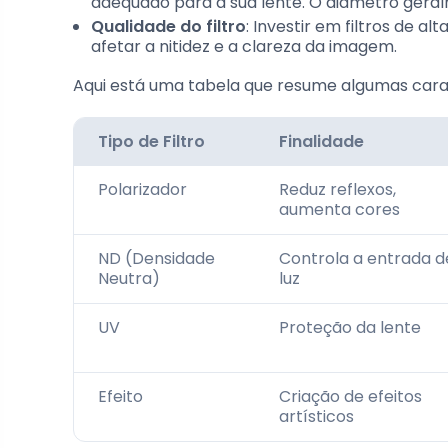
adequado para a sua lente. O diâmetro geralm
Qualidade do filtro
: Investir em filtros de al
afetar a nitidez e a clareza da imagem.
Aqui está uma tabela que resume algumas caracte
Tipo de Filtro
Finalidade
Polarizador
Reduz reflexos,
aumenta cores
ND (Densidade
Controla a entrada d
Neutra)
luz
UV
Proteção da lente
Efeito
Criação de efeitos
artísticos