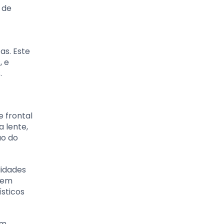
 de
as. Este
, e
.
e frontal
a lente,
ão do
lidades
odem
ísticos
em