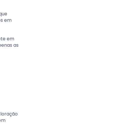
 que
os em
lete em
apenas as
oloração
rem