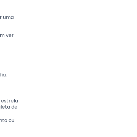
ar uma
um ver
ia.
s estrela
aleta de
nto ou