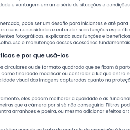
ilidade e vantagem em uma série de situações e condições
mercado, pode ser um desafio para iniciantes e até para
para suas necessidades e entender suas funções específic
a lentes fotográficas, explicando suas funções e benefícios
colha, uso e manutenção desses acessórios fundamentais
áficas e por que usá-los
ios circulares ou de formato quadrado que se fixam à part
como finalidade modificar ou controlar a luz que entra n
alidade visual das imagens capturadas quanto na proteç
eiramente, eles podem melhorar a qualidade e as funciona
neiras que a câmera por si só não conseguiria. Filtros p
contra arranhões e poeira, ou mesmo adicionar efeitos art
o prática quando se trata de controle da exposição à luz 