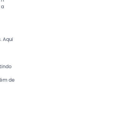
 a
. Aqui
tindo
lém de