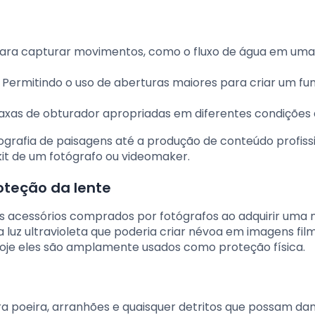
 para capturar movimentos, como o fluxo de água em uma
: Permitindo o uso de aberturas maiores para criar um fu
taxas de obturador apropriadas em diferentes condições d
otografia de paisagens até a produção de conteúdo profis
 kit de um fotógrafo ou videomaker.
roteção da lente
s acessórios comprados por fotógrafos ao adquirir uma 
 a luz ultravioleta que poderia criar névoa em imagens fi
hoje eles são amplamente usados como proteção física.
a poeira, arranhões e quaisquer detritos que possam dani