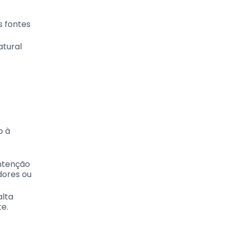
s fontes
atural
o à
intenção
adores ou
alta
te.