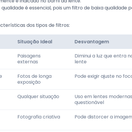
ente é indicado no barril da lente.
ta qualidade é essencial, pois um filtro de baixa qualidade 
rísticas dos tipos de filtros:
Situação Ideal
Desvantagem
Paisagens
Diminui a luz que entra n
externas
lente
e
Fotos de longa
Pode exigir ajuste no foc
exposição
Qualquer situação
Uso em lentes modernas
questionável
Fotografia criativa
Pode distorcer a image