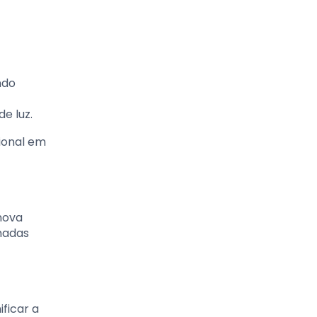
ndo
e luz.
sional em
nova
lmadas
ficar a