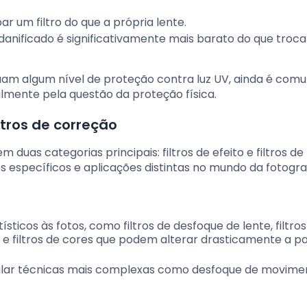
par um filtro do que a própria lente.
ro danificado é significativamente mais barato do que troc
uam algum nível de proteção contra luz UV, ainda é com
almente pela questão da proteção física.
iltros de correção
m duas categorias principais: filtros de efeito e filtros de
específicos e aplicações distintas no mundo da fotograf
tísticos às fotos, como filtros de desfoque de lente, filtro
 e filtros de cores que podem alterar drasticamente a p
emular técnicas mais complexas como desfoque de movime