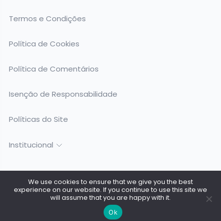
Termos e Condições
Política de Cookies
Política de Comentários
Isenção de Responsabilidade
Políticas do Site
Institucional
We use cookies to ensure that we give you the best
experience on our website. If you continue to use this site we
Todos os Direitos Reservados @ 2026. Surfing Birds - CNPJ:
will assume that you are happy with it.
53.419.145/0001-98
Ok