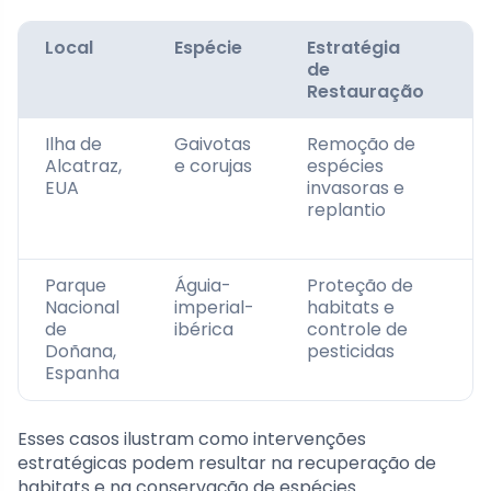
Local
Espécie
Estratégia
R
de
Restauração
Ilha de
Gaivotas
Remoção de
A
Alcatraz,
e corujas
espécies
s
EUA
invasoras e
d
replantio
p
a
Parque
Águia-
Proteção de
R
Nacional
imperial-
habitats e
d
de
ibérica
controle de
p
Doñana,
pesticidas
d
Espanha
Esses casos ilustram como intervenções
estratégicas podem resultar na recuperação de
habitats e na conservação de espécies.